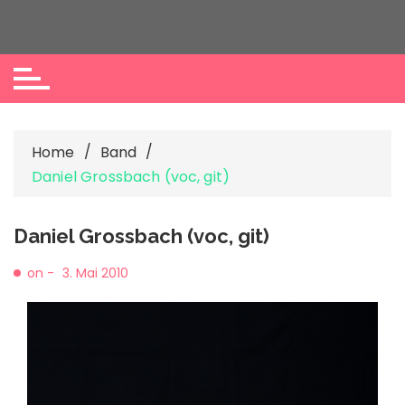
Skip
to
content
Home
Band
Daniel Grossbach (voc, git)
Daniel Grossbach (voc, git)
on -
3. Mai 2010