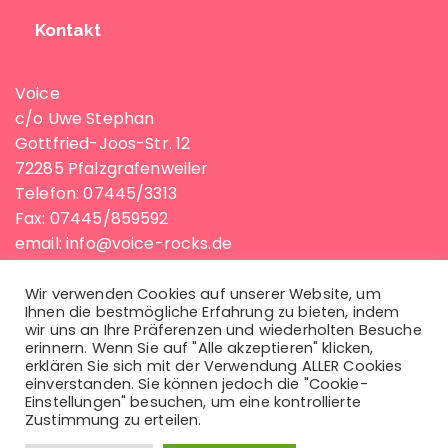
Kontakt
Voice
c/o Uwe Stephan
Gottfried-Joos-Str. 12
72285 Pfalzgrafenweiler
Telefon: 07445/3313
Fax: 07445/859592
email: info@voice-rocks.de
Wir verwenden Cookies auf unserer Website, um
Ihnen die bestmögliche Erfahrung zu bieten, indem
Rechtliches
wir uns an Ihre Präferenzen und wiederholten Besuche
erinnern. Wenn Sie auf "Alle akzeptieren" klicken,
erklären Sie sich mit der Verwendung ALLER Cookies
Impressum
einverstanden. Sie können jedoch die "Cookie-
Datenschutzerklärung
Einstellungen" besuchen, um eine kontrollierte
Zustimmung zu erteilen.